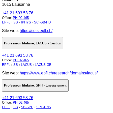
1015 Lausanne
+41 21 693 53 76
Office
:
PH D2 465
EPFL
›
SB
›
IPHYS
›
SCI-SB-HD
Site web:
https://sois.epfl.ch/
Professeur titulaire
,
LACUS - Gestion
+41 21 693 53 76
Office
:
PH D2 465
EPFL
›
SB
›
LACUS
›
LACUS-GE
Site web:
https://www.epfl.ch/research/domains/lacus/
Professeur titulaire
,
SPH - Enseignement
+41 21 693 53 76
Office
:
PH D2 465
EPFL
›
SB
›
SB-SPH
›
SPH-ENS