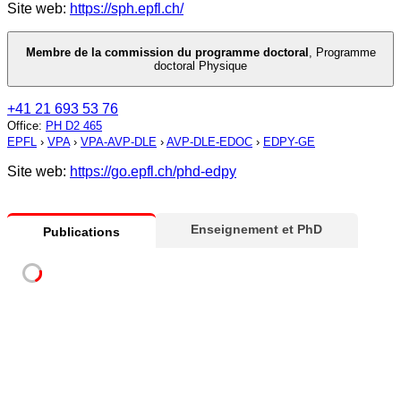
Site web:
https://sph.epfl.ch/
Membre de la commission du programme doctoral
,
Programme
doctoral Physique
+41 21 693 53 76
Office
:
PH D2 465
EPFL
›
VPA
›
VPA-AVP-DLE
›
AVP-DLE-EDOC
›
EDPY-GE
Site web:
https://go.epfl.ch/phd-edpy
Enseignement et PhD
Publications