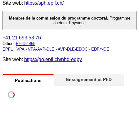
Site web:
https://sph.epfl.ch/
Membre de la commission du programme doctoral
,
Programme
doctoral Physique
+41 21 693 53 76
Office
:
PH D2 465
EPFL
›
VPA
›
VPA-AVP-DLE
›
AVP-DLE-EDOC
›
EDPY-GE
Site web:
https://go.epfl.ch/phd-edpy
Enseignement et PhD
Publications