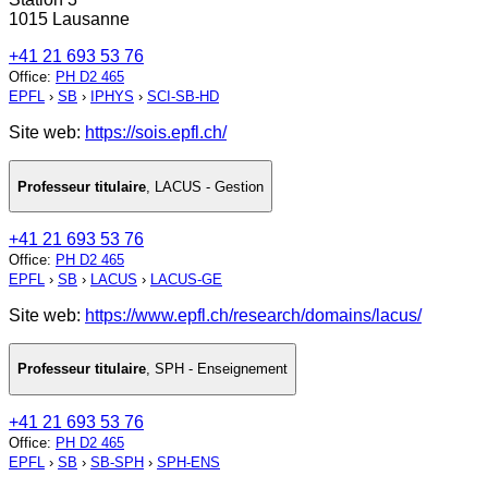
1015 Lausanne
+41 21 693 53 76
Office
:
PH D2 465
EPFL
›
SB
›
IPHYS
›
SCI-SB-HD
Site web:
https://sois.epfl.ch/
Professeur titulaire
,
LACUS - Gestion
+41 21 693 53 76
Office
:
PH D2 465
EPFL
›
SB
›
LACUS
›
LACUS-GE
Site web:
https://www.epfl.ch/research/domains/lacus/
Professeur titulaire
,
SPH - Enseignement
+41 21 693 53 76
Office
:
PH D2 465
EPFL
›
SB
›
SB-SPH
›
SPH-ENS