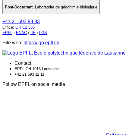
Post-Doctorant
,
Laboratoire de géochimie biologique
+41 21 693 99 83
Office
:
GR C2 535
EPFL
›
ENAC
›
IIE
›
LGB
Site web:
https://lgb.epfl.ch
Contact
EPFL CH-1015 Lausanne
+41 21 693 11 11
Follow EPFL on social media