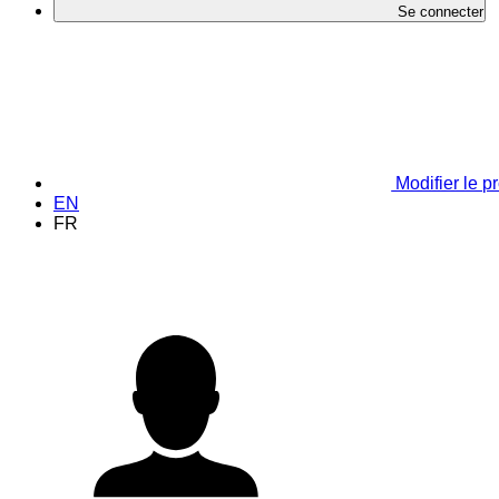
Se connecter
Modifier le pr
EN
FR