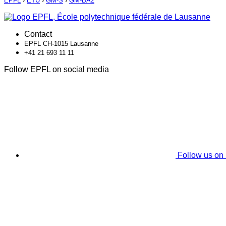
EPFL
›
ETU
›
GM-S
›
GM-BA2
Contact
EPFL CH-1015 Lausanne
+41 21 693 11 11
Follow EPFL on social media
Follow us on