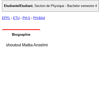
Etudiante/Etudiant
,
Section de Physique - Bachelor semestre 4
EPFL
›
ETU
›
PH-S
›
PH-BA4
Biographie
shoutout Mattia Anselmi