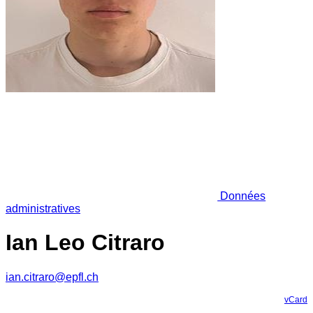
Données
administratives
Ian Leo Citraro
ian.citraro@epfl.ch
vCard