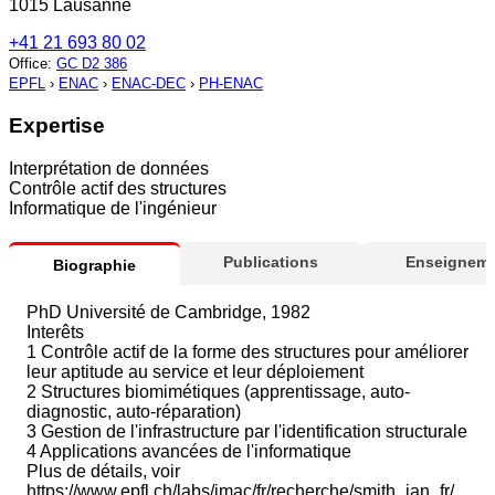
1015 Lausanne
+41 21 693 80 02
Office
:
GC D2 386
EPFL
›
ENAC
›
ENAC-DEC
›
PH-ENAC
Expertise
Interprétation de données
Contrôle actif des structures
Informatique de l'ingénieur
Publications
Enseigneme
Biographie
PhD Université de Cambridge, 1982
Interêts
1 Contrôle actif de la forme des structures pour améliorer
leur aptitude au service et leur déploiement
2 Structures biomimétiques (apprentissage, auto-
diagnostic, auto-réparation)
3 Gestion de l'infrastructure par l'identification structurale
4 Applications avancées de l'informatique
Plus de détails, voir
https://www.epfl.ch/labs/imac/fr/recherche/smith_ian_fr/