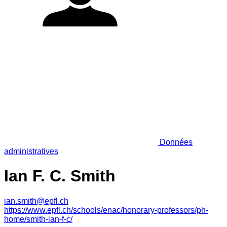
Données
administratives
Ian F. C. Smith
ian.smith@epfl.ch
https://www.epfl.ch/schools/enac/honorary-professors/ph-
home/smith-ian-f-c/