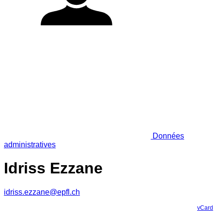
Données
administratives
Idriss Ezzane
idriss.ezzane@epfl.ch
vCard