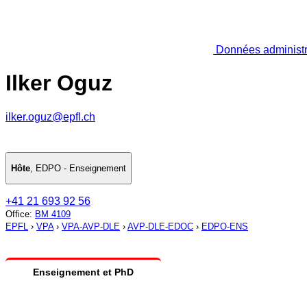
Données administr
Ilker Oguz
ilker.oguz@epfl.ch
Hôte
,
EDPO - Enseignement
+41 21 693 92 56
Office
:
BM 4109
EPFL
›
VPA
›
VPA-AVP-DLE
›
AVP-DLE-EDOC
›
EDPO-ENS
Enseignement et PhD