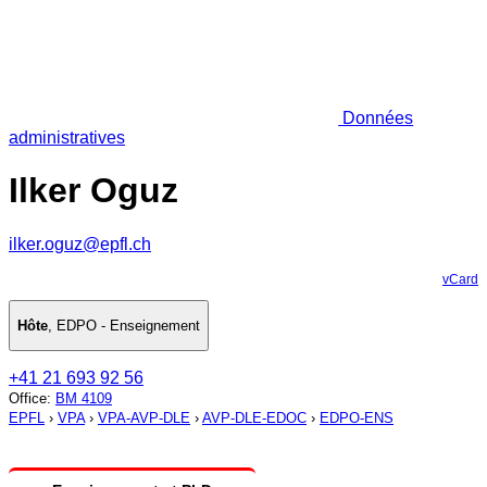
Données
administratives
Ilker Oguz
ilker.oguz@epfl.ch
vCard
Hôte
,
EDPO - Enseignement
+41 21 693 92 56
Office
:
BM 4109
EPFL
›
VPA
›
VPA-AVP-DLE
›
AVP-DLE-EDOC
›
EDPO-ENS