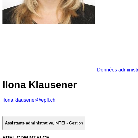
Données administr
Ilona Klausener
ilona.klausener@epfl.ch
Assistante administrative
,
MTEI - Gestion
EPFL CDM MTEI-GE