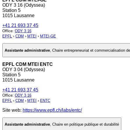
ODY 3 16 (Odyssea)
Station 5
1015 Lausanne
+41 21 693 37 45
Office
:
ODY 3 16
EPFL
›
CDM
›
MTEI
›
MTEI-GE
Assistante administrative
,
Chaire entrepreneuriat et commercialisation d
EPFL CDM MTEI ENTC
ODY 3 04 (Odyssea)
Station 5
1015 Lausanne
+41 21 693 37 45
Office
:
ODY 3 16
EPFL
›
CDM
›
MTEI
›
ENTC
Site web:
https://www.epfl.ch/labs/entc/
Assistante administrative
,
Chaire en politique publique et durabilité