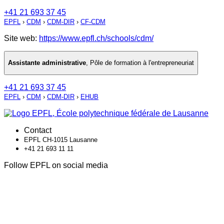
+41 21 693 37 45
EPFL
›
CDM
›
CDM-DIR
›
CF-CDM
Site web:
https://www.epfl.ch/schools/cdm/
Assistante administrative
,
Pôle de formation à l'entrepreneuriat
+41 21 693 37 45
EPFL
›
CDM
›
CDM-DIR
›
EHUB
Contact
EPFL CH-1015 Lausanne
+41 21 693 11 11
Follow EPFL on social media