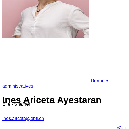
Données
administratives
Ines Ariceta Ayestaran
Elle - She/her
ines.ariceta@epfl.ch
vCard