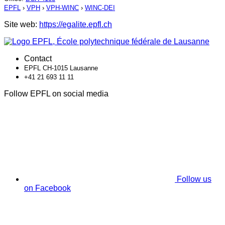
EPFL
›
VPH
›
VPH-WINC
›
WINC-DEI
Site web:
https://egalite.epfl.ch
Contact
EPFL CH-1015 Lausanne
+41 21 693 11 11
Follow EPFL on social media
Follow us
on Facebook