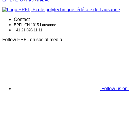
EPFL
›
ETU
›
IN-S
›
IN-BA6
Contact
EPFL CH-1015 Lausanne
+41 21 693 11 11
Follow EPFL on social media
Follow us on