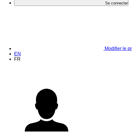
Se connecter
Modifier le pr
EN
FR