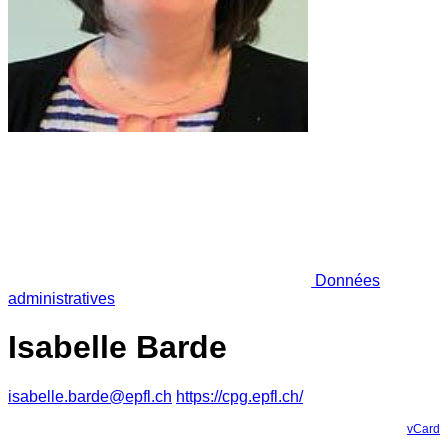
Données
administratives
Isabelle Barde
isabelle.barde@epfl.ch
https://cpg.epfl.ch/
vCard