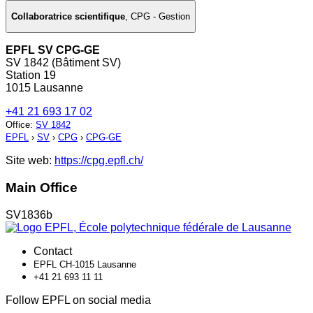
Collaboratrice scientifique
,
CPG - Gestion
EPFL SV CPG-GE
SV 1842 (Bâtiment SV)
Station 19
1015 Lausanne
+41 21 693 17 02
Office
:
SV 1842
EPFL
›
SV
›
CPG
›
CPG-GE
Site web:
https://cpg.epfl.ch/
Main Office
SV1836b
Contact
EPFL CH-1015 Lausanne
+41 21 693 11 11
Follow EPFL on social media