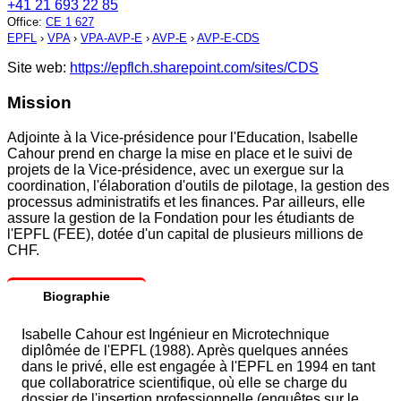
+41 21 693 22 85
Office
:
CE 1 627
EPFL
›
VPA
›
VPA-AVP-E
›
AVP-E
›
AVP-E-CDS
Site web:
https://epflch.sharepoint.com/sites/CDS
Mission
Adjointe à la Vice-présidence pour l'Education, Isabelle
Cahour prend en charge la mise en place et le suivi de
projets de la Vice-présidence, avec un exergue sur la
coordination, l'élaboration d'outils de pilotage, la gestion des
processus administratifs et les finances. Par ailleurs, elle
assure la gestion de la Fondation pour les étudiants de
l'EPFL (FEE), dotée d'un capital de plusieurs millions de
CHF.
Biographie
Isabelle Cahour est Ingénieur en Microtechnique
diplômée de l'EPFL (1988). Après quelques années
dans le privé, elle est engagée à l'EPFL en 1994 en tant
que collaboratrice scientifique, où elle se charge du
dossier de l'insertion professionnelle (enquêtes sur le