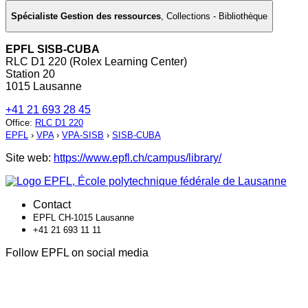
Spécialiste Gestion des ressources
,
Collections - Bibliothèque
EPFL SISB-CUBA
RLC D1 220 (Rolex Learning Center)
Station 20
1015 Lausanne
+41 21 693 28 45
Office
:
RLC D1 220
EPFL
›
VPA
›
VPA-SISB
›
SISB-CUBA
Site web:
https://www.epfl.ch/campus/library/
Contact
EPFL CH-1015 Lausanne
+41 21 693 11 11
Follow EPFL on social media