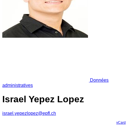
Données
administratives
Israel Yepez Lopez
israel.yepezlopez@epfl.ch
vCard