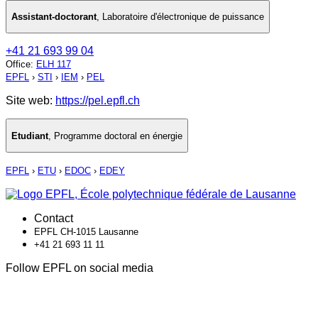
Assistant-doctorant
,
Laboratoire d'électronique de puissance
+41 21 693 99 04
Office
:
ELH 117
EPFL
›
STI
›
IEM
›
PEL
Site web:
https://pel.epfl.ch
Etudiant
,
Programme doctoral en énergie
EPFL
›
ETU
›
EDOC
›
EDEY
Contact
EPFL CH-1015 Lausanne
+41 21 693 11 11
Follow EPFL on social media