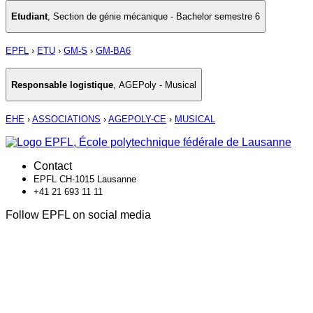
Etudiant
,
Section de génie mécanique - Bachelor semestre 6
EPFL
›
ETU
›
GM-S
›
GM-BA6
Responsable logistique
,
AGEPoly - Musical
EHE
›
ASSOCIATIONS
›
AGEPOLY-CE
›
MUSICAL
Contact
EPFL CH-1015 Lausanne
+41 21 693 11 11
Follow EPFL on social media