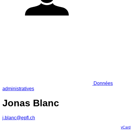
Données
administratives
Jonas Blanc
j.blanc@epfl.ch
vCard