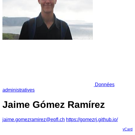
Données
administratives
Jaime Gómez Ramírez
jaime.gomezramirez@epfl.ch
https://gomezrj.github.io/
vCard