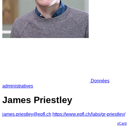
Données
administratives
James Priestley
james.priestley@epfl.ch
https://www.epfl.ch/labs/gr-priestley/
vCard