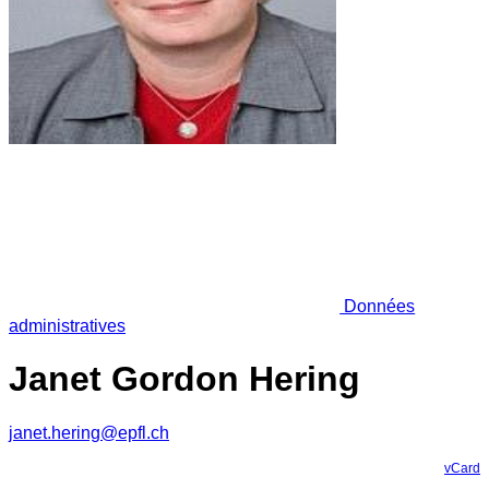
Données
administratives
Janet Gordon Hering
janet.hering@epfl.ch
vCard