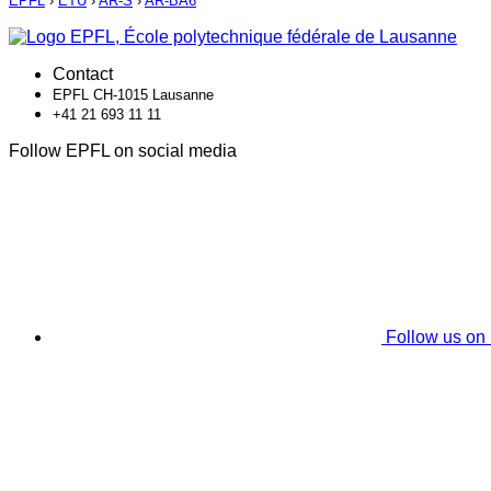
EPFL
›
ETU
›
AR-S
›
AR-BA6
Contact
EPFL CH-1015 Lausanne
+41 21 693 11 11
Follow EPFL on social media
Follow us on