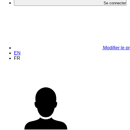
Se connecter
Modifier le pr
EN
FR