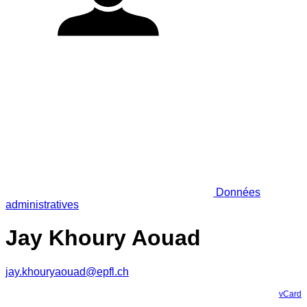
Données
administratives
Jay Khoury Aouad
jay.khouryaouad@epfl.ch
vCard