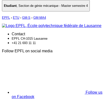
Etudiant
,
Section de génie mécanique - Master semestre 4
EPFL
›
ETU
›
GM-S
›
GM-MA4
Contact
EPFL CH-1015 Lausanne
+41 21 693 11 11
Follow EPFL on social media
Follow us
on Facebook