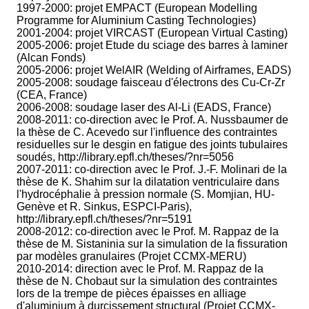
1997-2000: projet EMPACT (European Modelling
Programme for Aluminium Casting Technologies)
2001-2004: projet VIRCAST (European Virtual Casting)
2005-2006: projet Etude du sciage des barres à laminer
(Alcan Fonds)
2005-2006: projet WelAIR (Welding of Airframes, EADS)
2005-2008: soudage faisceau d'électrons des Cu-Cr-Zr
(CEA, France)
2006-2008: soudage laser des Al-Li (EADS, France)
2008-2011: co-direction avec le Prof. A. Nussbaumer de
la thèse de C. Acevedo sur l'influence des contraintes
residuelles sur le desgin en fatigue des joints tubulaires
soudés, http://library.epfl.ch/theses/?nr=5056
2007-2011: co-direction avec le Prof. J.-F. Molinari de la
thèse de K. Shahim sur la dilatation ventriculaire dans
l'hydrocéphalie à pression normale (S. Momjian, HU-
Genève et R. Sinkus, ESPCI-Paris),
http://library.epfl.ch/theses/?nr=5191
2008-2012: co-direction avec le Prof. M. Rappaz de la
thèse de M. Sistaninia sur la simulation de la fissuration
par modèles granulaires (Projet CCMX-MERU)
2010-2014: direction avec le Prof. M. Rappaz de la
thèse de N. Chobaut sur la simulation des contraintes
lors de la trempe de pièces épaisses en alliage
d'aluminium à durcissement structural (Projet CCMX-