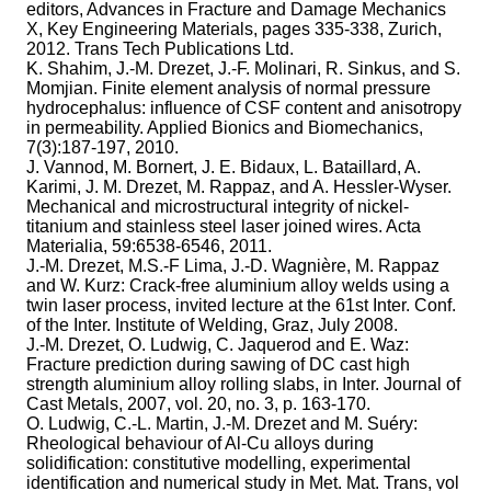
editors, Advances in Fracture and Damage Mechanics
X, Key Engineering Materials, pages 335-338, Zurich,
2012. Trans Tech Publications Ltd.
K. Shahim, J.-M. Drezet, J.-F. Molinari, R. Sinkus, and S.
Momjian. Finite element analysis of normal pressure
hydrocephalus: influence of CSF content and anisotropy
in permeability. Applied Bionics and Biomechanics,
7(3):187-197, 2010.
J. Vannod, M. Bornert, J. E. Bidaux, L. Bataillard, A.
Karimi, J. M. Drezet, M. Rappaz, and A. Hessler-Wyser.
Mechanical and microstructural integrity of nickel-
titanium and stainless steel laser joined wires. Acta
Materialia, 59:6538-6546, 2011.
J.-M. Drezet, M.S.-F Lima, J.-D. Wagnière, M. Rappaz
and W. Kurz: Crack-free aluminium alloy welds using a
twin laser process, invited lecture at the 61st Inter. Conf.
of the Inter. Institute of Welding, Graz, July 2008.
J.-M. Drezet, O. Ludwig, C. Jaquerod and E. Waz:
Fracture prediction during sawing of DC cast high
strength aluminium alloy rolling slabs, in Inter. Journal of
Cast Metals, 2007, vol. 20, no. 3, p. 163-170.
O. Ludwig, C.-L. Martin, J.-M. Drezet and M. Suéry:
Rheological behaviour of Al-Cu alloys during
solidification: constitutive modelling, experimental
identification and numerical study in Met. Mat. Trans, vol