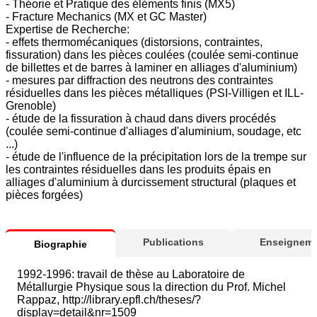
- Théorie et Pratique des éléments finis (MX5)
- Fracture Mechanics (MX et GC Master)
Expertise de Recherche:
- effets thermomécaniques (distorsions, contraintes,
fissuration) dans les pièces coulées (coulée semi-continue
de billettes et de barres à laminer en alliages d'aluminium)
- mesures par diffraction des neutrons des contraintes
résiduelles dans les pièces métalliques (PSI-Villigen et ILL-
Grenoble)
- étude de la fissuration à chaud dans divers procédés
(coulée semi-continue d'alliages d'aluminium, soudage, etc
...)
- étude de l'influence de la précipitation lors de la trempe sur
les contraintes résiduelles dans les produits épais en
alliages d'aluminium à durcissement structural (plaques et
pièces forgées)
Publications
Enseigneme
Biographie
1992-1996: travail de thèse au Laboratoire de
Métallurgie Physique sous la direction du Prof. Michel
Rappaz, http://library.epfl.ch/theses/?
display=detail&nr=1509