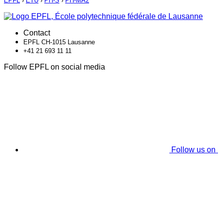
EPFL
›
ETU
›
PH-S
›
PH-MA2
Contact
EPFL CH-1015 Lausanne
+41 21 693 11 11
Follow EPFL on social media
Follow us on