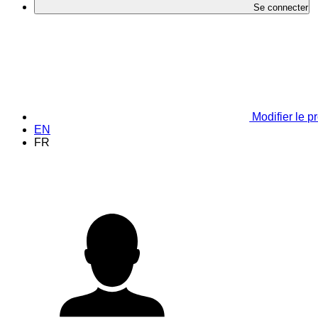
Se connecter
Modifier le pr
EN
FR