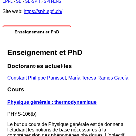
EPFL
›
SB
›
SB-SPH
›
SPH-ENS
Site web:
https://sph.epfl.ch/
Enseignement et PhD
Enseignement et PhD
Doctorant·es actuel·les
Constant Philippe Panisset
,
María Teresa Ramos García
Cours
Physique générale : thermodynamique
PHYS-106(b)
Le but du cours de Physique générale est de donner à
l'étudiant les notions de base nécessaires à la
compréhension des phénomènes physiques. L'objectif