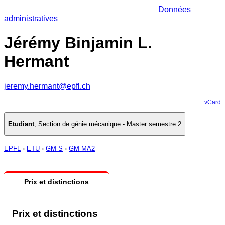
Données
administratives
Jérémy Binjamin L.
Hermant
jeremy.hermant@epfl.ch
vCard
Etudiant
,
Section de génie mécanique - Master semestre 2
EPFL
›
ETU
›
GM-S
›
GM-MA2
Prix et distinctions
Prix et distinctions