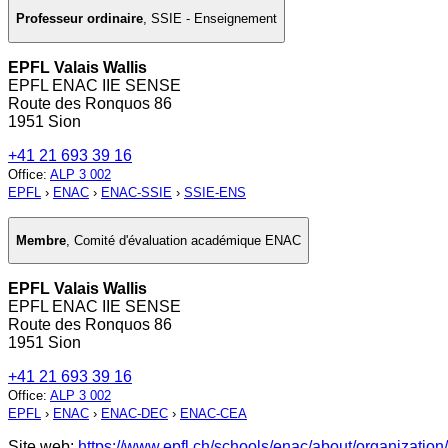
Professeur ordinaire
,
SSIE - Enseignement
EPFL Valais Wallis
EPFL ENAC IIE SENSE
Route des Ronquos 86
1951 Sion
+41 21 693 39 16
Office
:
ALP 3 002
EPFL
›
ENAC
›
ENAC-SSIE
›
SSIE-ENS
Membre
,
Comité d'évaluation académique ENAC
EPFL Valais Wallis
EPFL ENAC IIE SENSE
Route des Ronquos 86
1951 Sion
+41 21 693 39 16
Office
:
ALP 3 002
EPFL
›
ENAC
›
ENAC-DEC
›
ENAC-CEA
Site web:
https://www.epfl.ch/schools/enac/about/organization/