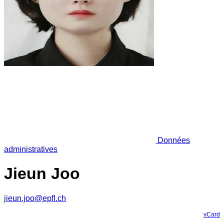
Données
administratives
Jieun Joo
jieun.joo@epfl.ch
vCard