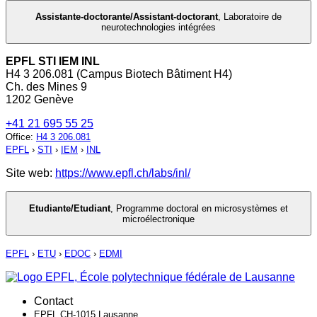
Assistante-doctorante/Assistant-doctorant
,
Laboratoire de
neurotechnologies intégrées
EPFL STI IEM INL
H4 3 206.081 (Campus Biotech Bâtiment H4)
Ch. des Mines 9
1202 Genève
+41 21 695 55 25
Office
:
H4 3 206.081
EPFL
›
STI
›
IEM
›
INL
Site web:
https://www.epfl.ch/labs/inl/
Etudiante/Etudiant
,
Programme doctoral en microsystèmes et
microélectronique
EPFL
›
ETU
›
EDOC
›
EDMI
Contact
EPFL CH-1015 Lausanne