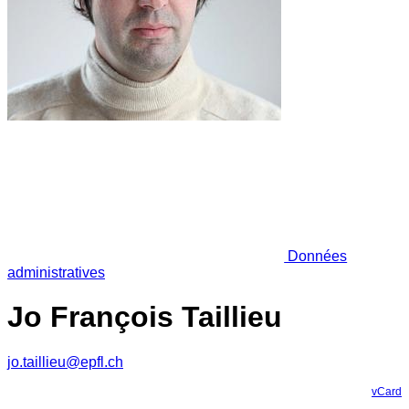
Données
administratives
Jo François Taillieu
jo.taillieu@epfl.ch
vCard