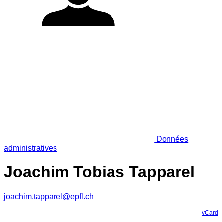
Données
administratives
Joachim Tobias Tapparel
joachim.tapparel@epfl.ch
vCard