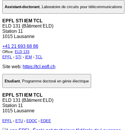
Assistant-doctorant
,
Laboratoire de circuits pour télécommunications
EPFL STI IEM TCL
ELD 131 (Bâtiment ELD)
Station 11
1015 Lausanne
+41 21 693 68 86
Office
:
ELD 133
EPFL
›
STI
›
IEM
›
TCL
Site web:
https://tcl.epfl.ch
Etudiant
,
Programme doctoral en génie électrique
EPFL STI IEM TCL
ELD 131 (Bâtiment ELD)
Station 11
1015 Lausanne
EPFL
›
ETU
›
EDOC
›
EDEE