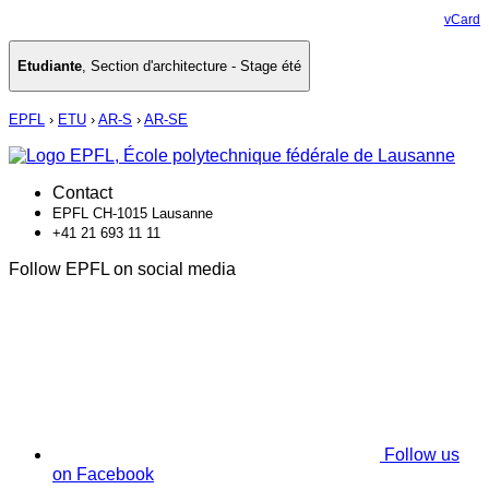
vCard
Etudiante
,
Section d'architecture - Stage été
EPFL
›
ETU
›
AR-S
›
AR-SE
Contact
EPFL CH-1015 Lausanne
+41 21 693 11 11
Follow EPFL on social media
Follow us
on Facebook