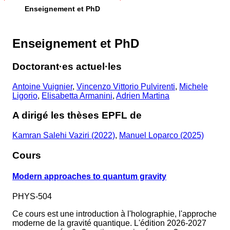
Enseignement et PhD
Enseignement et PhD
Doctorant·es actuel·les
Antoine Vuignier
,
Vincenzo Vittorio Pulvirenti
,
Michele
Ligorio
,
Elisabetta Armanini
,
Adrien Martina
A dirigé les thèses EPFL de
Kamran Salehi Vaziri (2022)
,
Manuel Loparco (2025)
Cours
Modern approaches to quantum gravity
PHYS-504
Ce cours est une introduction à l'holographie, l'approche
moderne de la gravité quantique. L'édition 2026-2027