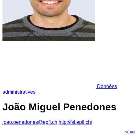
Données
administratives
João Miguel Penedones
joao.penedones@epfl.ch
http://fsl.epfl.ch/
vCard