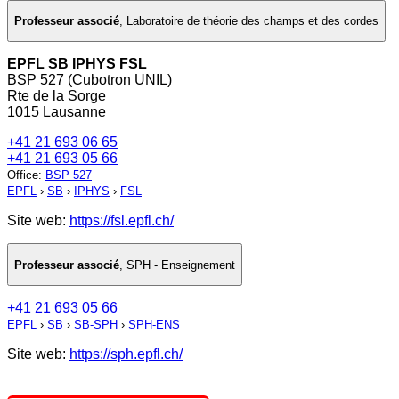
Professeur associé
,
Laboratoire de théorie des champs et des cordes
EPFL SB IPHYS FSL
BSP 527 (Cubotron UNIL)
Rte de la Sorge
1015 Lausanne
+41 21 693 06 65
+41 21 693 05 66
Office
:
BSP 527
EPFL
›
SB
›
IPHYS
›
FSL
Site web:
https://fsl.epfl.ch/
Professeur associé
,
SPH - Enseignement
+41 21 693 05 66
EPFL
›
SB
›
SB-SPH
›
SPH-ENS
Site web:
https://sph.epfl.ch/