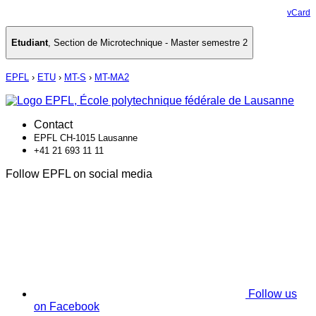
vCard
Etudiant
,
Section de Microtechnique - Master semestre 2
EPFL
›
ETU
›
MT-S
›
MT-MA2
Contact
EPFL CH-1015 Lausanne
+41 21 693 11 11
Follow EPFL on social media
Follow us
on Facebook