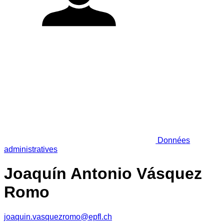
Données
administratives
Joaquín Antonio Vásquez
Romo
joaquin.vasquezromo@epfl.ch