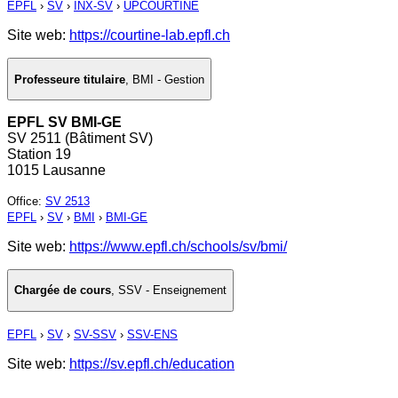
EPFL
›
SV
›
INX-SV
›
UPCOURTINE
Site web:
https://courtine-lab.epfl.ch
Professeure titulaire
,
BMI - Gestion
EPFL SV BMI-GE
SV 2511 (Bâtiment SV)
Station 19
1015 Lausanne
Office
:
SV 2513
EPFL
›
SV
›
BMI
›
BMI-GE
Site web:
https://www.epfl.ch/schools/sv/bmi/
Chargée de cours
,
SSV - Enseignement
EPFL
›
SV
›
SV-SSV
›
SSV-ENS
Site web:
https://sv.epfl.ch/education