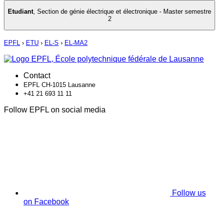
Etudiant
,
Section de génie électrique et électronique - Master semestre
2
EPFL
›
ETU
›
EL-S
›
EL-MA2
Contact
EPFL CH-1015 Lausanne
+41 21 693 11 11
Follow EPFL on social media
Follow us
on Facebook