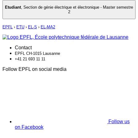
Etudiant
,
Section de génie électrique et électronique - Master semestre
2
EPFL
›
ETU
›
EL-S
›
EL-MA2
Contact
EPFL CH-1015 Lausanne
+41 21 693 11 11
Follow EPFL on social media
Follow us
on Facebook