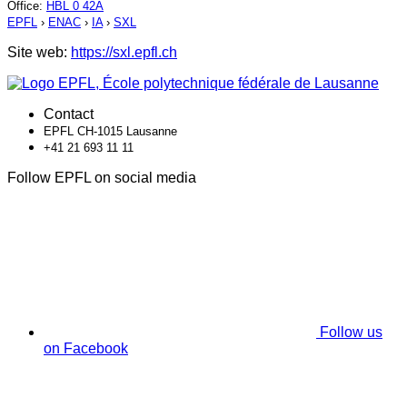
Office
:
HBL 0 42A
EPFL
›
ENAC
›
IA
›
SXL
Site web:
https://sxl.epfl.ch
Contact
EPFL CH-1015 Lausanne
+41 21 693 11 11
Follow EPFL on social media
Follow us
on Facebook