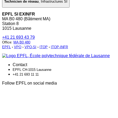
Technicien de réseau
,
Infrastructures SI
EPFL SI EXINFR
MA B0 480 (Bâtiment MA)
Station 8
1015 Lausanne
+41 21 693 43 79
Office
:
MA B0 480
EPFL
›
VPO
›
VPO-SI
›
ITOP
›
ITOP-INFR
Contact
EPFL CH-1015 Lausanne
+41 21 693 11 11
Follow EPFL on social media