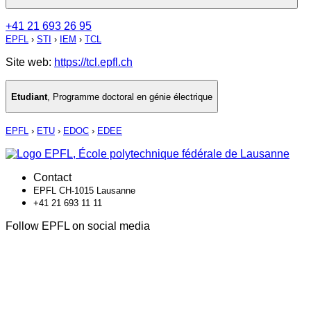
+41 21 693 26 95
EPFL
›
STI
›
IEM
›
TCL
Site web:
https://tcl.epfl.ch
Etudiant
,
Programme doctoral en génie électrique
EPFL
›
ETU
›
EDOC
›
EDEE
Contact
EPFL CH-1015 Lausanne
+41 21 693 11 11
Follow EPFL on social media