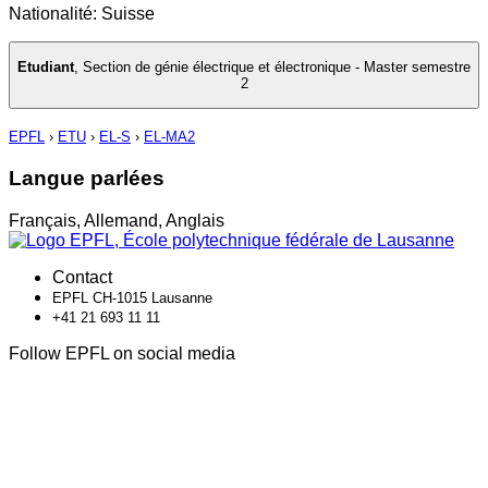
Nationalité: Suisse
Etudiant
,
Section de génie électrique et électronique - Master semestre
2
EPFL
›
ETU
›
EL-S
›
EL-MA2
Langue parlées
Français, Allemand, Anglais
Contact
EPFL CH-1015 Lausanne
+41 21 693 11 11
Follow EPFL on social media