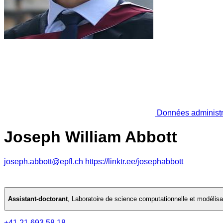
Données administr
Joseph William Abbott
joseph.abbott@epfl.ch
https://linktr.ee/josephabbott
Assistant-doctorant
,
Laboratoire de science computationnelle et modélisa
+41 21 693 58 18