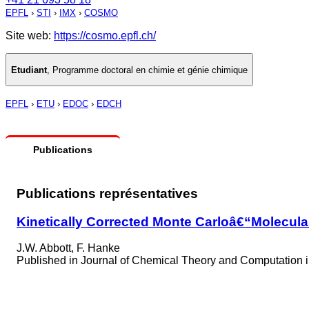
EPFL
›
STI
›
IMX
›
COSMO
Site web:
https://cosmo.epfl.ch/
Etudiant
,
Programme doctoral en chimie et génie chimique
EPFL
›
ETU
›
EDOC
›
EDCH
Publications
Publications représentatives
Kinetically Corrected Monte Carloâ€“Molecula
J.W. Abbott, F. Hanke
Published in
Journal of Chemical Theory and Computation 