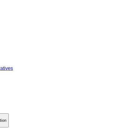
atives
tion