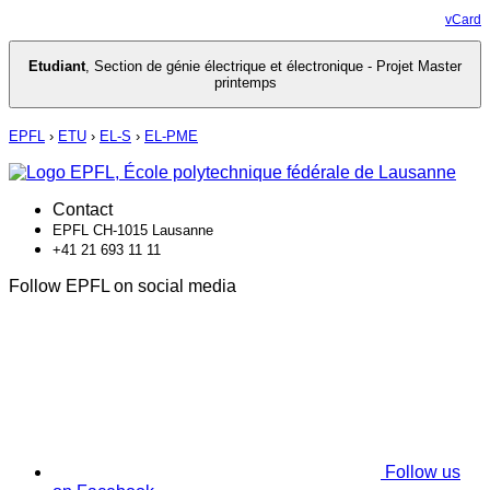
vCard
Etudiant
,
Section de génie électrique et électronique - Projet Master
printemps
EPFL
›
ETU
›
EL-S
›
EL-PME
Contact
EPFL CH-1015 Lausanne
+41 21 693 11 11
Follow EPFL on social media
Follow us