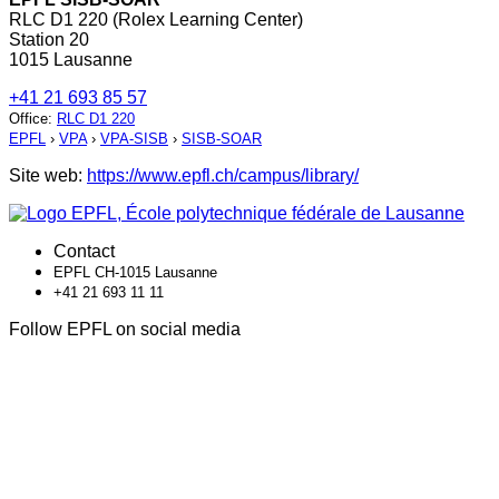
RLC D1 220 (Rolex Learning Center)
Station 20
1015 Lausanne
+41 21 693 85 57
Office
:
RLC D1 220
EPFL
›
VPA
›
VPA-SISB
›
SISB-SOAR
Site web:
https://www.epfl.ch/campus/library/
Contact
EPFL CH-1015 Lausanne
+41 21 693 11 11
Follow EPFL on social media