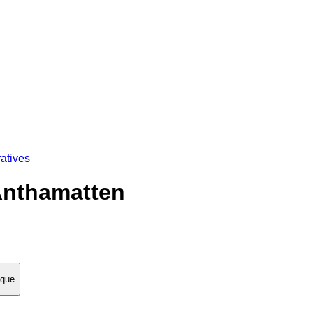
atives
Anthamatten
èque