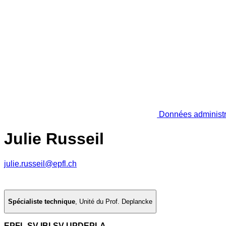
Données administr
Julie Russeil
julie.russeil@epfl.ch
Spécialiste technique
,
Unité du Prof. Deplancke
EPFL SV IBI-SV UPDEPLA