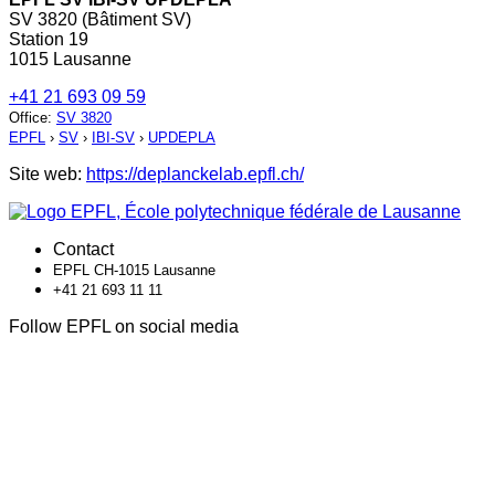
SV 3820 (Bâtiment SV)
Station 19
1015 Lausanne
+41 21 693 09 59
Office
:
SV 3820
EPFL
›
SV
›
IBI-SV
›
UPDEPLA
Site web:
https://deplanckelab.epfl.ch/
Contact
EPFL CH-1015 Lausanne
+41 21 693 11 11
Follow EPFL on social media