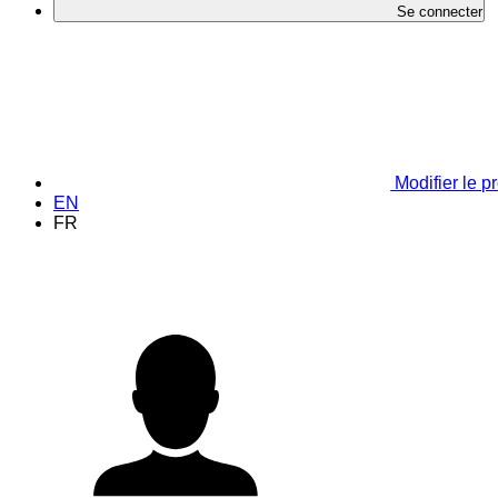
Se connecter
Modifier le pr
EN
FR