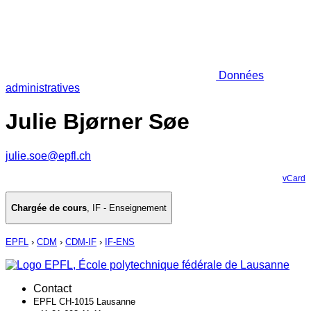
Données
administratives
Julie Bjørner Søe
julie.soe@epfl.ch
vCard
Chargée de cours
,
IF - Enseignement
EPFL
›
CDM
›
CDM-IF
›
IF-ENS
Contact
EPFL CH-1015 Lausanne