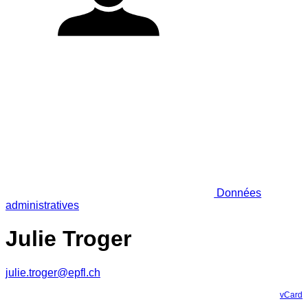
Données
administratives
Julie Troger
julie.troger@epfl.ch
vCard