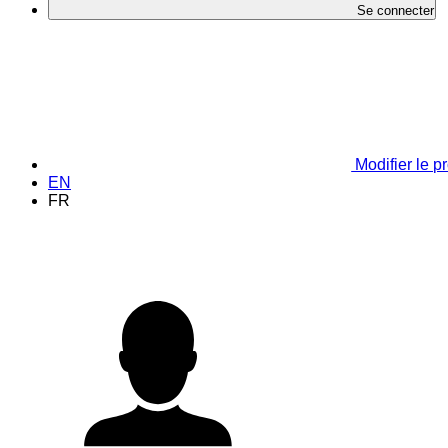
Se connecter
Modifier le pr
EN
FR