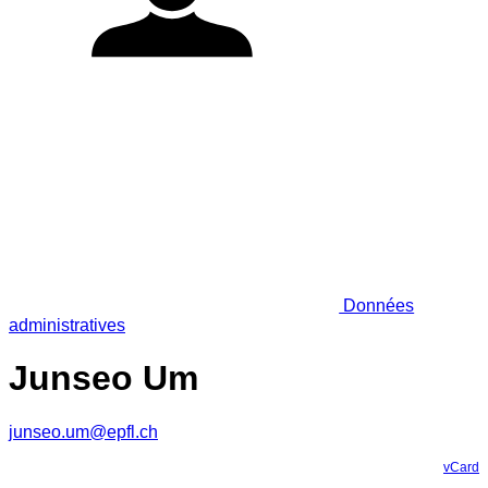
Données
administratives
Junseo Um
junseo.um@epfl.ch
vCard