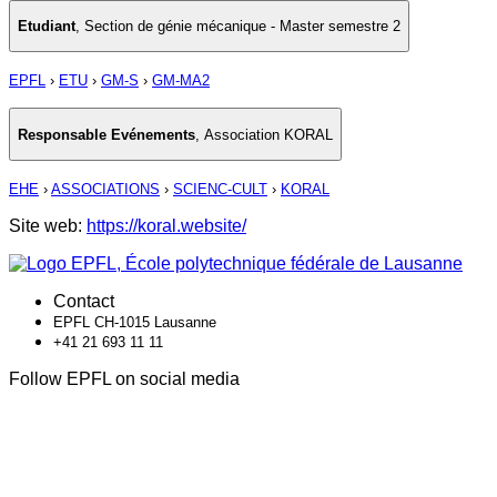
Etudiant
,
Section de génie mécanique - Master semestre 2
EPFL
›
ETU
›
GM-S
›
GM-MA2
Responsable Evénements
,
Association KORAL
EHE
›
ASSOCIATIONS
›
SCIENC-CULT
›
KORAL
Site web:
https://koral.website/
Contact
EPFL CH-1015 Lausanne
+41 21 693 11 11
Follow EPFL on social media