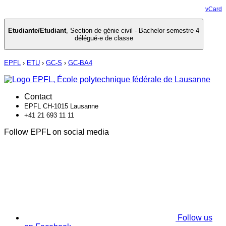
vCard
Etudiante/Etudiant
,
Section de génie civil - Bachelor semestre 4
délégué·e de classe
EPFL
›
ETU
›
GC-S
›
GC-BA4
Contact
EPFL CH-1015 Lausanne
+41 21 693 11 11
Follow EPFL on social media
Follow us