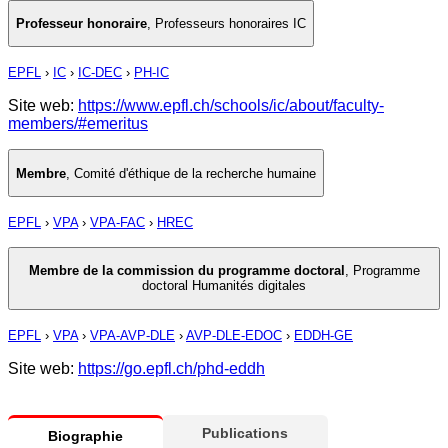
Professeur honoraire
,
Professeurs honoraires IC
EPFL
›
IC
›
IC-DEC
›
PH-IC
Site web:
https://www.epfl.ch/schools/ic/about/faculty-
members/#emeritus
Membre
,
Comité d'éthique de la recherche humaine
EPFL
›
VPA
›
VPA-FAC
›
HREC
Membre de la commission du programme doctoral
,
Programme
doctoral Humanités digitales
EPFL
›
VPA
›
VPA-AVP-DLE
›
AVP-DLE-EDOC
›
EDDH-GE
Site web:
https://go.epfl.ch/phd-eddh
Publications
Biographie